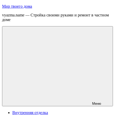
Перейти
Мир твоего дома
к
vyazma.name — Стройка своими руками и ремонт в частном
содержимому
доме
Меню
Внутренняя отделка