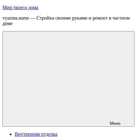
Перейти
Мир твоего дома
к
vyazma.name — Стройка своими руками и ремонт в частном
содержимому
доме
Меню
Внутренняя отделка